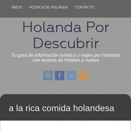
INICIO
ACERCA DE HOLANDA
CONTACTO
Holanda Por
Descubrir
Tu guia de información turística y viajes por Holanda
con reserva de Hoteles y vuelos
a la rica comida holandesa